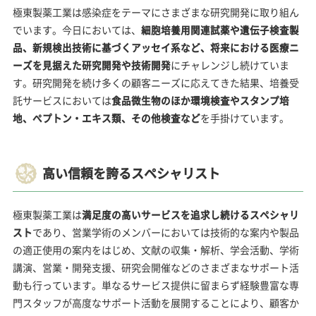
極東製薬工業は感染症をテーマにさまざまな研究開発に取り組ん
でいます。今日においては、
細胞培養用関連試薬や遺伝子検査製
品、新規検出技術に基づくアッセイ系など、将来における医療ニ
ーズを見据えた研究開発や技術開発
にチャレンジし続けていま
す。研究開発を続け多くの顧客ニーズに応えてきた結果、培養受
託サービスにおいては
食品微生物のほか環境検査やスタンプ培
地、ぺプトン・エキス類、その他検査など
を手掛けています。
高い信頼を誇るスペシャリスト
極東製薬工業は
満足度の高いサービスを追求し続けるスペシャリ
スト
であり、営業学術のメンバーにおいては技術的な案内や製品
の適正使用の案内をはじめ、文献の収集・解析、学会活動、学術
講演、営業・開発支援、研究会開催などのさまざまなサポート活
動も行っています。単なるサービス提供に留まらず経験豊富な専
門スタッフが高度なサポート活動を展開することにより、顧客か