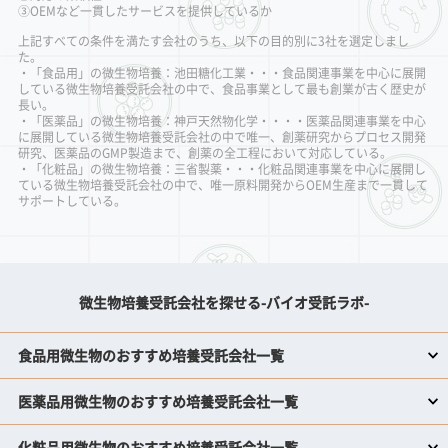
③OEMなど一貫したサービスを提供しているか
上記すべての条件を満たす会社のうち、以下の目的別に3社を選定しまし
た。
・「食品用」の微生物培養：池田糖化工業・・・食品関連事業を中心に展開
している微生物培養受託会社の中で、食品事業として最も創業が古く歴史が
長い。
・「医薬品」の微生物培養：神戸天然物化学・・・・医薬品関連事業を中心
に展開している微生物培養受託会社の中で唯一、創薬研究からプロセス開発
研究、医薬品のGMP製造まで、創薬の全工程において対応している。
・「化粧品」の微生物培養：三省製薬・・・化粧品関連事業を中心に展開し
ている微生物培養受託会社の中で、唯一原料開発からOEM生産まで一貫して
サポートしている。
微生物培養受託会社を探せる-バイオ受託ラボ-
食品用微生物のおすすめ培養受託会社一覧
医薬品用微生物のおすすめ培養受託会社一覧
化粧品用微生物のおすすめ培養受託会社一覧