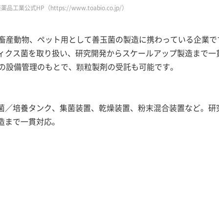
業公式HP（https://www.toabio.co.jp/）
や畜産動物、ペット用として善玉菌の製造に携わっている企業で
ィクス菌を取り扱い、研究開発からスケールアップ製造まで一
進の設備管理のもとで、顆粒製剤の受託も可能です。
菌／培養タンク、集菌装置、乾燥装置、粉末混合装置など。研
造まで一貫対応。