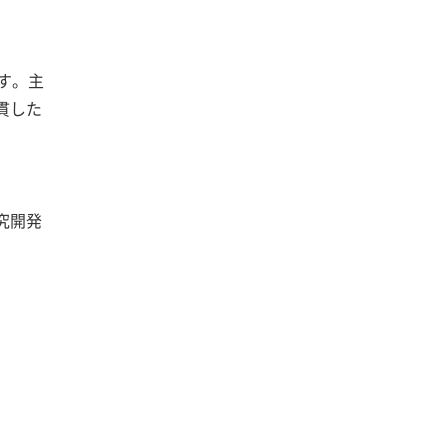
す。主
貫した
究開発