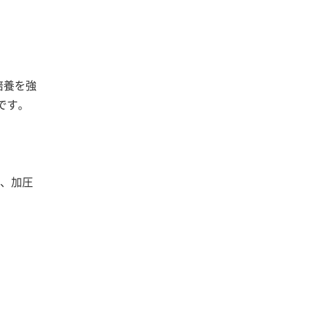
培養を強
です。
置、加圧