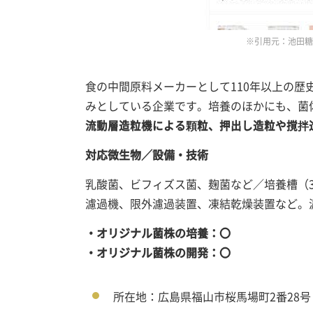
※引用元：池田糖化工業
食の中間原料メーカーとして110年以上の
みとしている企業です。培養のほかにも、菌
流動層造粒機による顆粒、押出し造粒や撹拌
対応微生物／設備・技術
乳酸菌、ビフィズス菌、麹菌
など／培養槽（30
濾過機、限外濾過装置、凍結乾燥装置など。
・オリジナル菌株の培養：〇
・オリジナル菌株の開発：〇
所在地：広島県福山市桜馬場町2番28号