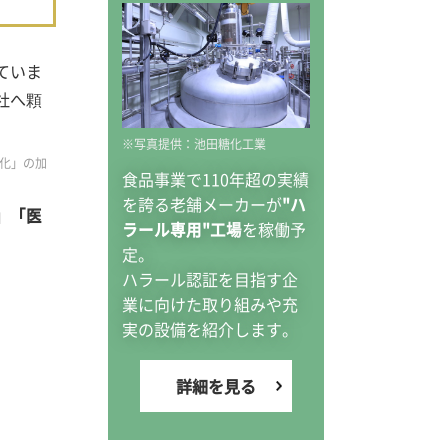
ていま
社へ顆
※写真提供：池田糖化工業
粒化」の加
食品事業で110年超の実績
を誇る老舗メーカーが
"ハ
」「医
を稼働予
ラール専用"工場
定。
ハラール認証を目指す企
業に向けた取り組みや充
実の設備を紹介します。
詳細を見る