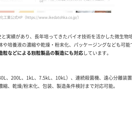
公式HP（https://www.ikedatohka.co.jp/）
歴史と実績があり、長年培ってきたバイオ技術を活かした微生物
体や培養液の濃縮や乾燥・粉末化、パッケージングなども可能
しています。
造粒などによる顆粒製品の製造にも対応
L、200L、1kL、7.5kL、10kL）、連続殺菌機、遠心分離装
濃縮、乾燥/粉末化、包装、製造条件検討まで対応可能。