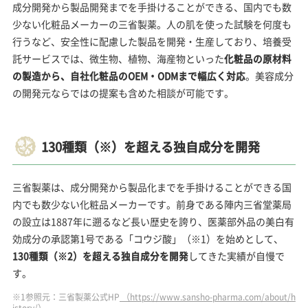
成分開発から製品開発までを手掛けることができる、国内でも数
少ない化粧品メーカーの三省製薬。人の肌を使った試験を何度も
行うなど、安全性に配慮した製品を開発・生産しており、培養受
託サービスでは、微生物、植物、海産物といった
化粧品の原材料
の製造から、自社化粧品のOEM・ODMまで幅広く対応
。美容成分
の開発元ならではの提案も含めた相談が可能です。
130種類（※）を超える独自成分を開発
三省製薬は、成分開発から製品化までを手掛けることができる国
内でも数少ない化粧品メーカーです。前身である陣内三省堂薬局
の設立は1887年に遡るなど長い歴史を誇り、医薬部外品の美白有
効成分の承認第1号である「コウジ酸」（※1）を始めとして、
130種類（※2）を超える独自成分を開発
してきた実績が自慢で
す。
※1参照元：三省製薬公式HP
（https://www.sansho-pharma.com/about/h
istory/）