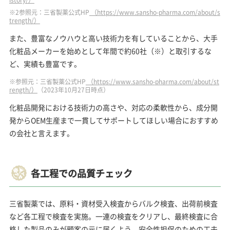
※2参照元：三省製薬公式HP
（https://www.sansho-pharma.com/about/s
trength/）
また、豊富なノウハウと高い技術力を有していることから、大手
化粧品メーカーを始めとして年間で約60社（※）と取引するな
ど、実績も豊富です。
※参照元：三省製薬公式HP
（https://www.sansho-pharma.com/about/st
rength/）
（2023年10月27日時点）
化粧品開発における技術力の高さや、対応の柔軟性から、成分開
発からOEM生産まで一貫してサポートしてほしい場合におすすめ
の会社と言えます。
各工程での品質チェック
三省製薬では、原料・資材受入検査からバルク検査、出荷前検査
など各工程で検査を実施。一連の検査をクリアし、最終検査に合
格した製品のみが顧客の元に届くよう、安全性担保のための工夫