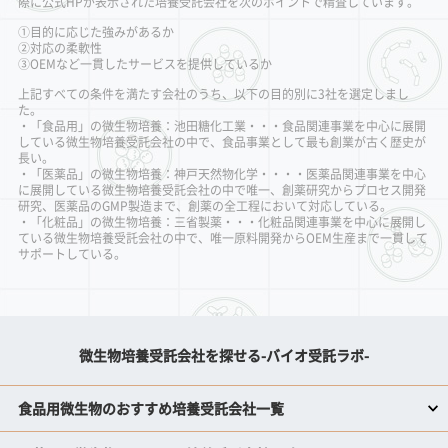
際に公式HPが表示された培養受託会社を次のポイントで精査しています。
①目的に応じた強みがあるか
②対応の柔軟性
③OEMなど一貫したサービスを提供しているか
上記すべての条件を満たす会社のうち、以下の目的別に3社を選定しまし
た。
・「食品用」の微生物培養：池田糖化工業・・・食品関連事業を中心に展開
している微生物培養受託会社の中で、食品事業として最も創業が古く歴史が
長い。
・「医薬品」の微生物培養：神戸天然物化学・・・・医薬品関連事業を中心
に展開している微生物培養受託会社の中で唯一、創薬研究からプロセス開発
研究、医薬品のGMP製造まで、創薬の全工程において対応している。
・「化粧品」の微生物培養：三省製薬・・・化粧品関連事業を中心に展開し
ている微生物培養受託会社の中で、唯一原料開発からOEM生産まで一貫して
サポートしている。
微生物培養受託会社を探せる-バイオ受託ラボ-
食品用微生物のおすすめ培養受託会社一覧