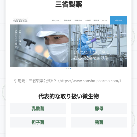
三省製薬
引用元：三省製薬公式HP（https://www.sansho-pharma.com/）
代表的な取り扱い微生物
乳酸菌
酵母
担子菌
麹菌